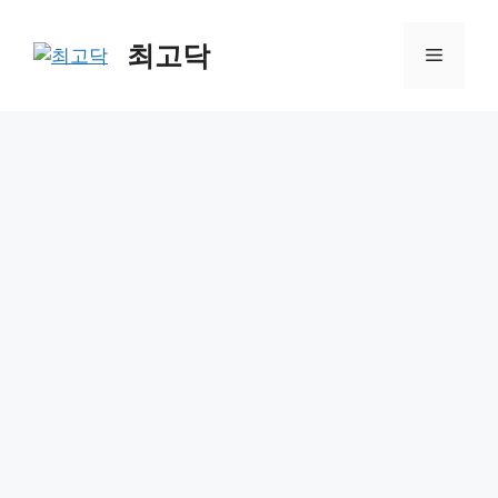
Skip
to
최고닥
Menu
content