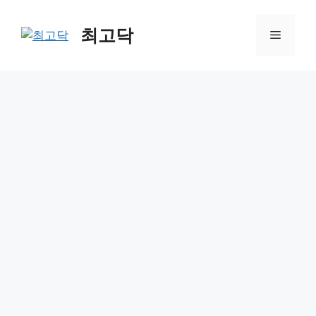
Skip
to
최고닥
Menu
content