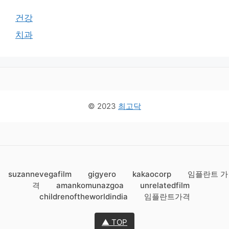
건강
치과
© 2023
최고닥
suzannevegafilm
gigyero
kakaocorp
임플란트 가
격
amankomunazgoa
unrelatedfilm
childrenoftheworldindia
임플란트가격
▲ TOP