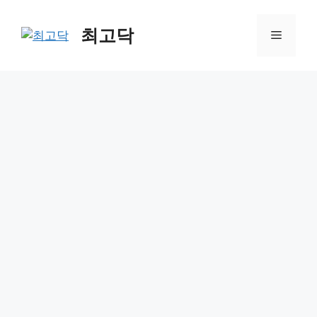
Skip
to
최고닥
Menu
content