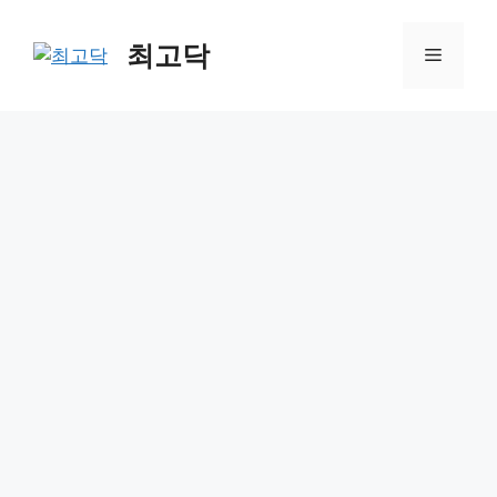
Skip
to
최고닥
Menu
content