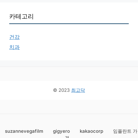
카테고리
건강
치과
© 2023
최고닥
suzannevegafilm
gigyero
kakaocorp
임플란트 가
격