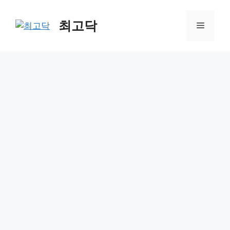
Skip
to
최고닥
Menu
content