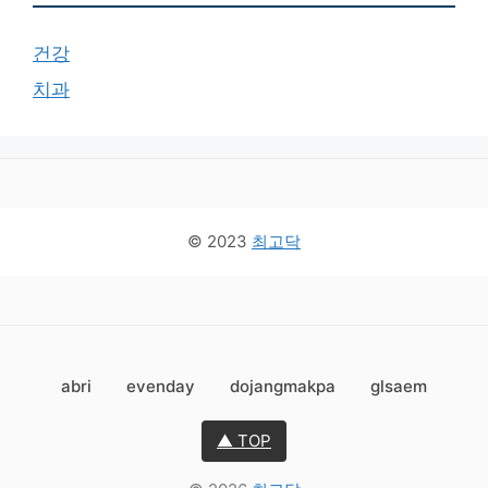
건강
치과
© 2023
최고닥
abri
evenday
dojangmakpa
glsaem
▲ TOP