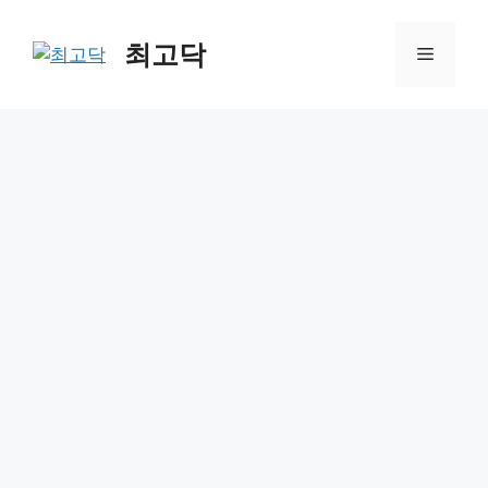
Skip
to
최고닥
Menu
content